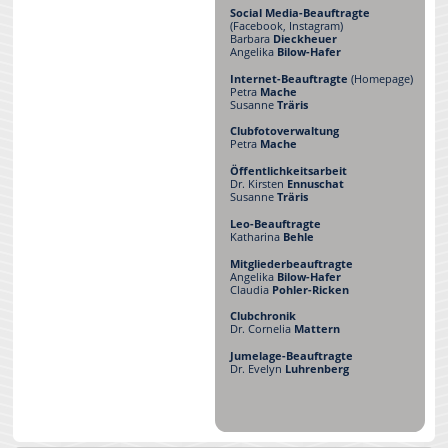
Social Media-Beauftragte
(Facebook, Instagram)
Barbara
Dieckheuer
Angelika
Bilow-Hafer
Internet-Beauftragte
(Homepage)
Petra
Mache
Susanne
Träris
Clubfotoverwaltung
Petra
Mache
Öffentlichkeitsarbeit
Dr. Kirsten
Ennuschat
Susanne
Träris
Leo-Beauftragte
Katharina
Behle
Mitgliederbeauftragte
Angelika
Bilow-Hafer
Claudia
Pohler-Ricken
Clubchronik
Dr. Cornelia
Mattern
Jumelage-Beauftragte
Dr. Evelyn
Luhrenberg