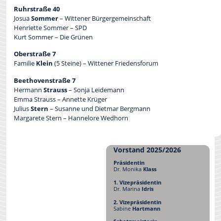
Ruhrstraße 40
Josua
Sommer
– Wittener Bürgergemeinschaft
Henriette Sommer – SPD
Kurt Sommer – Die Grünen
Oberstraße 7
Familie
Klein
(5 Steine) – Wittener Friedensforum
Beethovenstraße 7
Hermann
Strauss
– Sonja Leidemann
Emma Strauss – Annette Krüger
Julius
Stern
– Susanne und Dietmar Bergmann
Margarete Stern – Hannelore Wedhorn
Vorstand 2025/2026
Präsidentin
Dr. Monika
Klass
1. Vizepräsidentin
Dr. Marina
Idris
2. Vizepräsidentin
Sabine
Hartmann