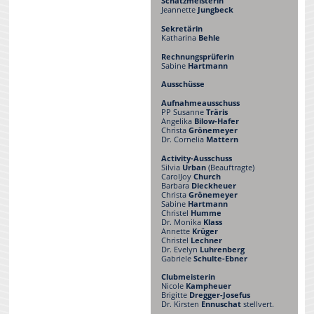
Schatzmeisterin
Jeannette
Jungbeck
Sekretärin
Katharina
Behle
Rechnungsprüferin
Sabine
Hartmann
Ausschüsse
Aufnahmeausschuss
PP Susanne
Träris
Angelika
Bilow-Hafer
Christa
Grönemeyer
Dr. Cornelia
Mattern
Activity-Ausschuss
Silvia
Urban
(Beauftragte)
CarolJoy
Church
Barbara
Dieckheuer
Christa
Grönemeyer
Sabine
Hartmann
Christel
Humme
Dr. Monika
Klass
Annette
Krüger
Christel
Lechner
Dr. Evelyn
Luhrenberg
Gabriele
Schulte-Ebner
Clubmeisterin
Nicole
Kampheuer
Brigitte
Dregger-Josefus
Dr. Kirsten
Ennuschat
stellvert.