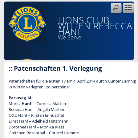
LIONS CLUB
WITTEN REBECCA
HANF
We Serve
:: Patenschaften 1. Verlegung
Patenschaften für die ersten 18 am 4. April 2014 durch Gunter Demnig
in Witten verlegten Stolpersteine:
Parkweg 14
Moritz
Hanf
– Cornelia Mattern
Rebecca Hanf – Angela Martini
Otto Hanf – Kirsten Ennuschat
Ernst Hanf – Adelheid Hatzmann
Dorothea Hanf – Monika Klass
Gretchen Rosenthal – Christel Humme